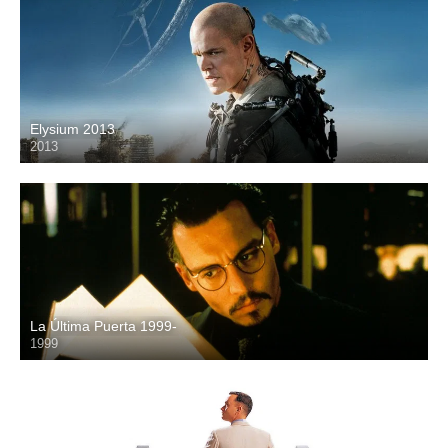
Elysium 2013
2013
HD
La Última Puerta 1999-
1999
HD