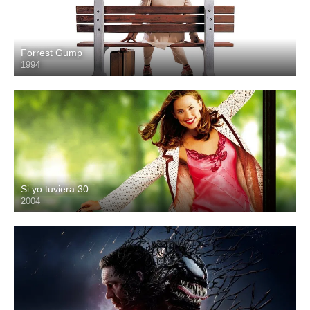
Forrest Gump
1994
HD
Si yo tuviera 30
2004
HD