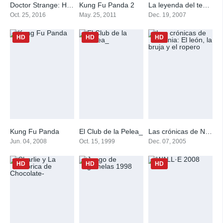
Doctor Strange: Hechicero supremo-
Kung Fu Panda 2
La leyenda del tesoro perdido 2: El libro de los secretos-
7.5
7.3
6.5
Oct. 25, 2016
May. 25, 2011
Dec. 19, 2007
HD
HD
HD
Kung Fu Panda
El Club de la Pelea_
Las crónicas de Narnia: El león, la bruja y el ropero
7.6
8.8
6.9
Jun. 04, 2008
Oct. 15, 1999
Dec. 07, 2005
HD
HD
HD