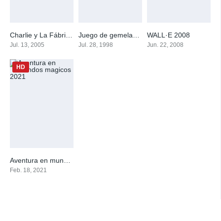
Charlie y La Fábrica de Chocolate-
Juego de gemelas 1998
WALL·E 2008
6.7
6.7
8.4
Jul. 13, 2005
Jul. 28, 1998
Jun. 22, 2008
HD
Aventura en mundos magicos 2021
5.7
Feb. 18, 2021