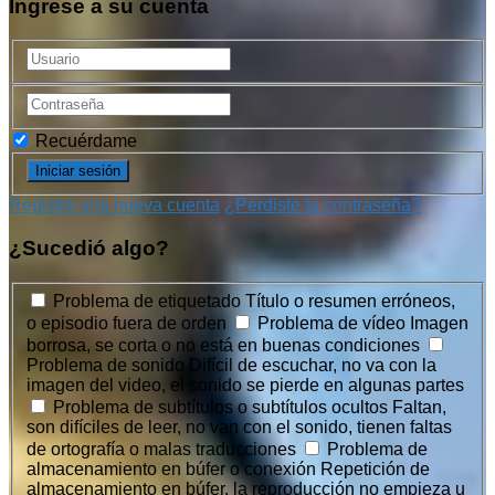
Ingrese a su cuenta
Recuérdame
Registre una nueva cuenta
¿Perdiste tu contraseña?
¿Sucedió algo?
Problema de etiquetado
Título o resumen erróneos,
o episodio fuera de orden
Problema de vídeo
Imagen
borrosa, se corta o no está en buenas condiciones
Problema de sonido
Difícil de escuchar, no va con la
imagen del video, el sonido se pierde en algunas partes
Problema de subtítulos o subtítulos ocultos
Faltan,
son difíciles de leer, no van con el sonido, tienen faltas
de ortografía o malas traducciones
Problema de
almacenamiento en búfer o conexión
Repetición de
almacenamiento en búfer, la reproducción no empieza u