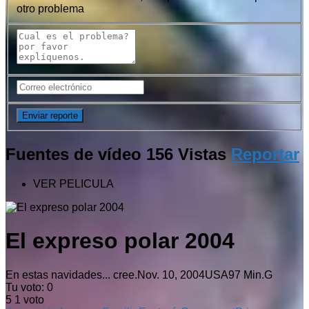
otro problema
Fuentes de vídeo
156 Vistas
Reportar
VER PELICULA
El expreso polar 2004
En estas navidades... cree.
Nov. 10, 2004
USA
97 Min.
G
Tu voto:
0
5
1
voto