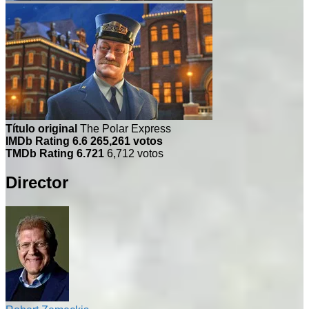
Título original
The Polar Express
IMDb Rating
6.6
265,261 votos
TMDb Rating
6.721
6,712 votos
Director