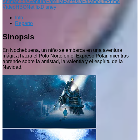
Animación
Aventura
Familia
Fantasía
Paramount
Prime
Video
HBO
Netflix
Disney
Info
Reparto
Sinopsis
En Nochebuena, un niño se embarca en una aventura
mágica hacia el Polo Norte en el Expreso Polar, mientras
aprende sobre la amistad, la valentía y el espíritu de la
Navidad.