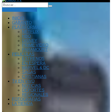
Ingresar
Registrarse
INICIO
GABANTO
PLATAFORMAS
NETFLIX
HBO
DISNEY
PRIME VIDEO
PARAMOUNT
PELICULAS
ESTRENOS
EN ESPERA
MARVEL & DC
SAGAS
CRISTIANAS
TV EN VIVO
NOTICIAS
DEPORTES
REGIONALES
FOTOGRAFIAS
LA TIENDA