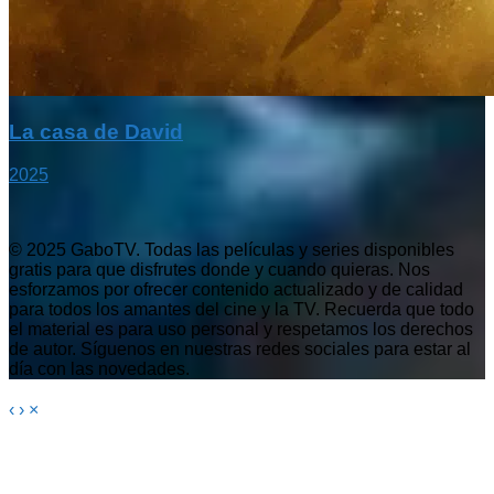
La casa de David
2025
© 2025 GaboTV. Todas las películas y series disponibles
gratis para que disfrutes donde y cuando quieras. Nos
esforzamos por ofrecer contenido actualizado y de calidad
para todos los amantes del cine y la TV. Recuerda que todo
el material es para uso personal y respetamos los derechos
de autor. Síguenos en nuestras redes sociales para estar al
día con las novedades.
‹
›
×