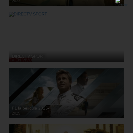
2023
HD
DIRECTV SPORT
TV EN VIVO
F1 la película 2025-
2025
HD