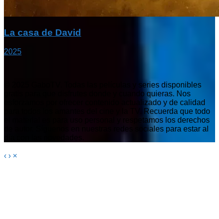
La casa de David
2025
© 2025 GaboTV. Todas las películas y series disponibles
gratis para que disfrutes donde y cuando quieras. Nos
esforzamos por ofrecer contenido actualizado y de calidad
para todos los amantes del cine y la TV. Recuerda que todo
el material es para uso personal y respetamos los derechos
de autor. Síguenos en nuestras redes sociales para estar al
día con las novedades.
‹
›
×