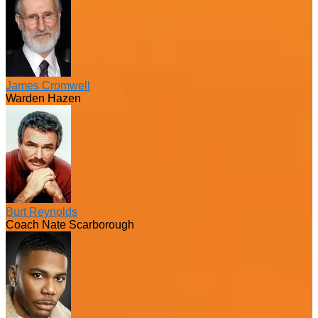
James Cromwell
Warden Hazen
Burt Reynolds
Coach Nate Scarborough