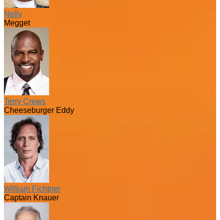
Nelly
Megget
Terry Crews
Cheeseburger Eddy
William Fichtner
Captain Knauer