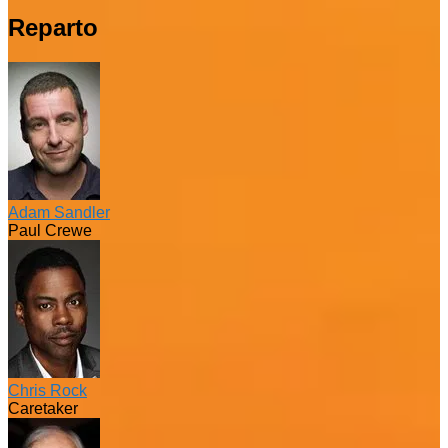
Reparto
Adam Sandler
Paul Crewe
Chris Rock
Caretaker