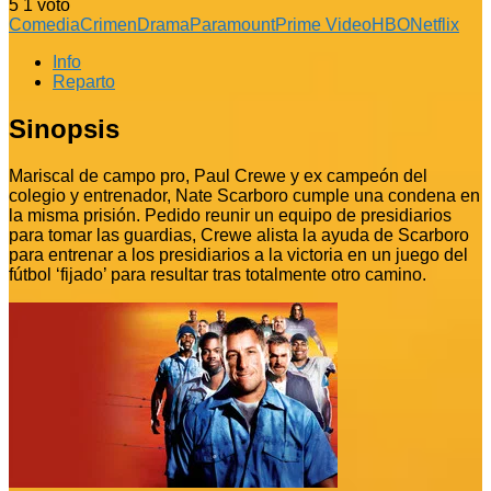
5
1
voto
Comedia
Crimen
Drama
Paramount
Prime Video
HBO
Netflix
Info
Reparto
Sinopsis
Mariscal de campo pro, Paul Crewe y ex campeón del
colegio y entrenador, Nate Scarboro cumple una condena en
la misma prisión. Pedido reunir un equipo de presidiarios
para tomar las guardias, Crewe alista la ayuda de Scarboro
para entrenar a los presidiarios a la victoria en un juego del
fútbol ‘fijado’ para resultar tras totalmente otro camino.