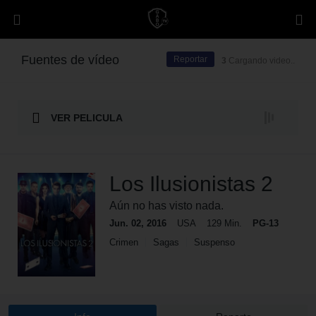
Fuentes de vídeo
Reportar
3
Cargando video..
VER PELICULA
Los Ilusionistas 2
Aún no has visto nada.
Jun. 02, 2016
USA
129 Min.
PG-13
Crimen
Sagas
Suspenso