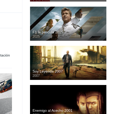
F1 la película 2025-
2025
HD
tación
Soy Leyenda 2007
2007
HD
Enemigo al Acecho 2001