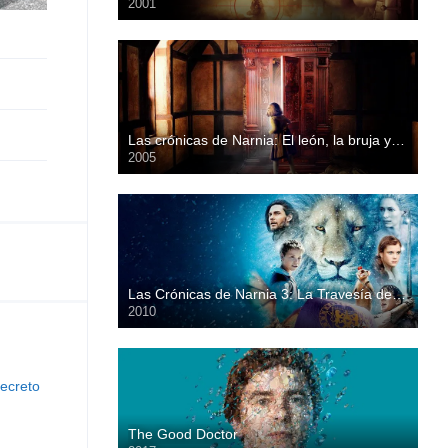
2001
HD
Las crónicas de Narnia: El león, la bruja y el ropero
2005
HD
Las Crónicas de Narnia 3: La Travesía del Viajero del Alba
2010
HD
The Good Doctor